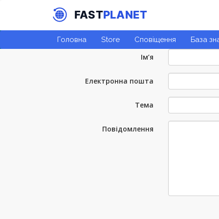
Головна
Store
Сповіщення
База зн
Ім’я
Електронна пошта
Тема
Повідомлення