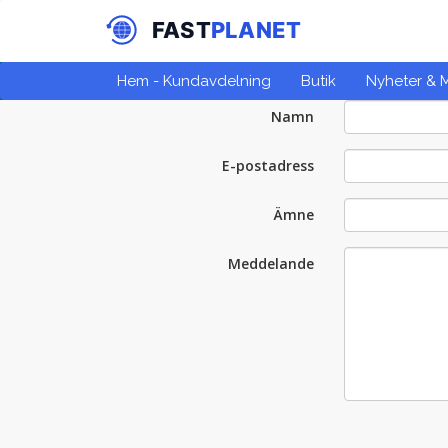
Hem - Kundavdelning
Butik
Nyheter &
Namn
E-postadress
Ämne
Meddelande