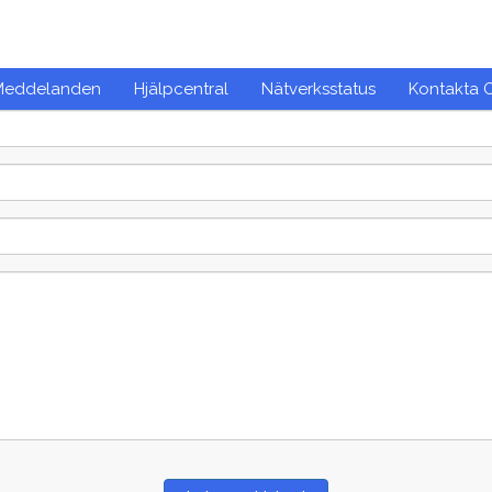
 Meddelanden
Hjälpcentral
Nätverksstatus
Kontakta 